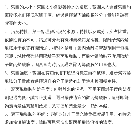
1、絮團的大小：絮團太小會影響排水的速度，絮團太大會使絮團約
束較多水而降低泥餅干度。經過選擇聚丙烯酰胺的分子量能夠調整
絮團的大小。
2、污泥特性。第一點理解污泥的來源，特性以及成分，所占比重。
依據性質的不同，污泥可分為有機和無機污泥兩種。陽離子聚丙烯
酰胺用于處置有機污泥，相對的陰離子聚丙烯酰胺絮凝劑用于無機
污泥，堿性很強時用陽離子聚丙烯酰胺，而酸性很強時不宜用陰離
子聚丙烯酰胺，固含量高時污泥通常聚丙烯酰胺的用量也大。
3、絮團強度：絮團在剪切作用下應堅持穩定而不破碎。進步聚丙烯
酰胺分子量或者選擇適宜的分子構造有助于進步絮團穩定性。
4、聚丙烯酰胺的離子度：針對脫水的污泥，可用不同離子度的絮凝
劑經過先做小試停止挑選，選出最佳適宜的聚丙烯酰胺，這樣即能
夠獲得最佳絮凝劑效果，又可使加藥量最少，節約本錢。
5、聚丙烯酰胺的溶解：溶解良好才干發充沛發揮絮凝作用。有時需
求加快溶解速度，這時可思索進步聚丙烯酰胺溶液的濃度。