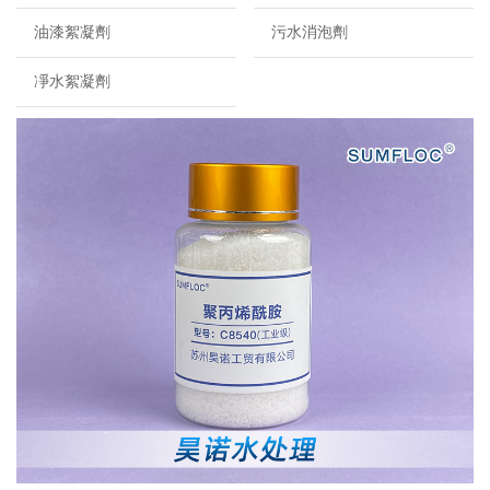
油漆絮凝劑
污水消泡劑
凈水絮凝劑