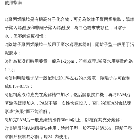
使用指南
1)聚丙烯酰胺是有機高分子化合物，可分為陰離子聚丙烯酰胺，陽離
子聚丙烯酰胺和非離子聚丙烯酰胺，為白色粉末或顆粒，可溶于
水，但溶解速度很慢；
2)陰離子聚丙烯酰胺一般用于廢水處理絮凝劑，陽離子型一般用于污
泥脫水；
3)作為絮凝劑時用藥量一般為1-2ppm，即每處理1噸廢水用藥量約為
1-2g；
4)使用時陰離子型一般配制成0.1%左右的水溶液，陽離子型可配制
成0.1%-0.5%；
5)配制溶液時應先在溶解槽中加水，然后開啟攪拌機，再將PAM沿
著漩渦緩慢加入，PAM不能一次性快速投入，否則的話PAM會結塊
形成“魚眼”而不能溶解；
6)加完PAM后一般應繼續攪拌30min以上，以確保其充分溶解；
7)溶解后的PAM應盡快使用，陰離子型一般不要超過36h，陽離子型
溶解后很容易水解，應24h內使用。