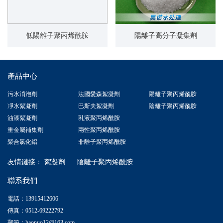
低陽離子聚丙烯酰胺
陽離子高分子凝集劑
產品中心
污水消泡劑
法國愛森絮凝劑
陽離子聚丙烯酰胺
凈水絮凝劑
巴斯夫絮凝劑
陰離子聚丙烯酰胺
油漆絮凝劑
乳液聚丙烯酰胺
重金屬補集劑
兩性聚丙烯酰胺
聚合氯化鋁
非離子聚丙烯酰胺
友情鏈接：
絮凝劑
陰離子聚丙烯酰胺
聯系我們
電話：13915412606
傳真：0512-69222792
郵箱：haonuo12@163.com