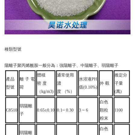
種類型號
陽離子聚丙烯酰胺一般分為：強陽離子、中陽離子、弱陽離子
體積
通常使用
推定分
產品
離 子 電
水溶液PH
密 度
濃
外 觀
子量
型號
荷
值(0.10%)
（kg/m3)
度 （%）
(萬)
白色
弱陽離
C8510
0.65±0.10
0.1~ 0.30
3 ~ 6
顆粒
1100
子
粉末
白色
弱陽離