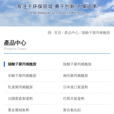
首頁
產品中心
陽離子聚丙烯酰胺
產品中心
Products Center
陽離子聚丙烯酰胺
陰離子聚丙烯酰胺
非離子聚丙烯酰胺
兩性聚丙烯酰胺
乳液聚丙烯酰胺
日本進口絮凝劑
法國愛森絮凝劑
巴斯夫絮凝劑
重金屬補集劑
聚合氯化鋁