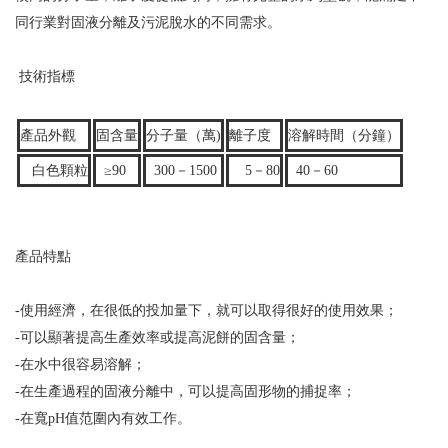
同行業對固液分離及污泥脫水的不同需求。
技術指標
產品外觀
固含量
分子量（萬)
離子度
溶解時間（分鐘）
白色顆粒
≥90
300－1500
5－80
40－60
產品特點
-使用經濟，在很低的投加量下，就可以取得很好的使用效果；
-可以顯著提高生產效率或提高泥餅的固含量；
-在水中很容易溶解；
-在生產過程的固液分離中，可以提高固形物的捕捉率；
-在寬pH值范圍內有效工作。